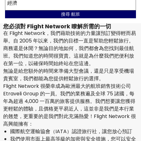
經濟
搜尋 航班
您必須對 Flight Network 瞭解所需的一切
在 Flight Network，我們藉助技術的力量讓預訂變得輕而易
舉。自 2005 年以來，我們的目標一直是幫助您輕鬆旅行。
商務還是休閒？無論目的地如何，我們都會為您找到最佳航
班。我們知道您的時間很寶貴。這就是為什麼我們把便利放
在第一位，以確保時間始終站在您這邊。
無論是給您額外的時間來準備大型會議，還是只是享受機場
貴賓室，我們都能為您提供輕鬆旅行的選擇。
Flight Network 很榮幸成為歐洲最大的航班銷售技術公司
Etraveli Group 的一員。我們的業務遍及全球 75 諸國，每
年為超過 4,000 一百萬的旅客提供服務。我們想要讓您獲得
更輕鬆的體驗，且價格更平易近人，這並非是我們是本行業
的翹楚，更重要的是我們對此充滿熱愛！Flight Network 很
高興能擁有：
國際航空運輸協會（IATA）認證旅行社，讓您放心預訂
我們使用市面上最高等級的加密與安全措施，您可以安全