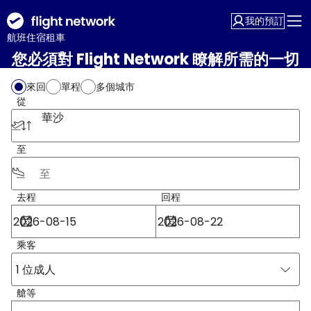
我的預訂
航班
住宿
租車
您必須對 Flight Network 瞭解所需的一切
來回
單程
多個城市
從
華沙
至
去程
回程
乘客
1 位成人
艙等